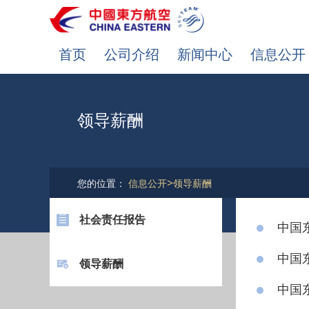
首页
公司介绍
新闻中心
信息公开
领导薪酬
>
您的位置：
信息公开
领导薪酬
社会责任报告
中国东
中国
领导薪酬
中国