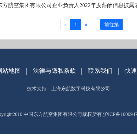
东方航空集团有限公司企业负责人2022年度薪酬信息披露
«
1
»
前往第
网站地图
法律与隐私条款
联系我们
快速
技术支持：上海东航数字科技有限公司
opyright2010 中国东方航空集团有限公司版权所有
沪ICP备100094