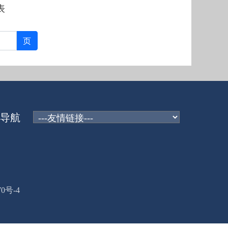
表
页
导航
70号-4