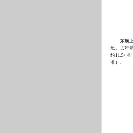
东航上海浦
班。去程航
约11.5
准）。