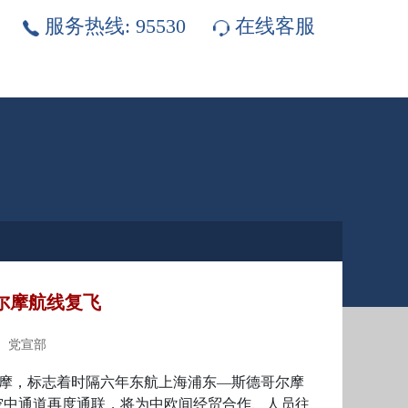
服务热线: 95530
在线客服
尔摩航线复飞
： 党宣部
尔摩，标志着时隔六年东航上海浦东—斯德哥尔摩
空中通道再度通联，将为中欧间经贸合作、人员往