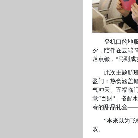
登机口的地服
夕，陪伴在云端
落点缀，“马到成
此次主题航班
盈门；热食涵盖
气冲天、五福临
意“百财”，搭配
春的甜品礼盒—
“本来以为
叹。